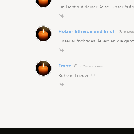
Ein Licht auf deiner Reise. Unser Auf
Holzer Elfriede und Erich
6 Mona
Unser aufrichtiges Beileid an die gan
Franz
6 Monate zuvor
Ruhe in Frieden !!!!