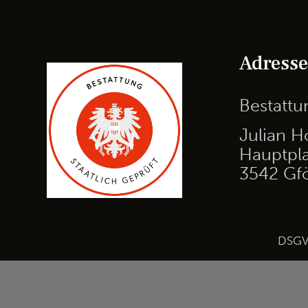
Adress
Bestatt
Julian H
Hauptpla
3542 Gf
DSG