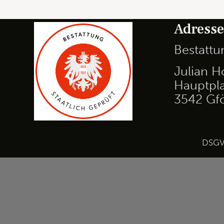
Adress
Bestatt
Julian H
Hauptpla
3542 Gf
DSG