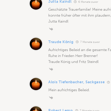
Jutta Kaindl
6 Monate zuvor
Geschätzte Trauerfamilie! Meine aufr
konnte früher öfter mit ihm plaudern,
Jutta Kaindl
Traude König
7 Monate zuvor
Aufrichtiges Beileid an die gesamte F
Ruhe in Frieden Herr Brenner!
Traude König und Fritz Steindl
Alois Tiefenbacher, Sackgasse
Mein aufrichtiges Beileid.
Robert Lemp
7 Monate zuvor