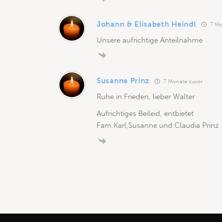
Johann & Elisabeth Heindl
7 Mo
Unsere aufrichtige Anteilnahme
Susanne Prinz
7 Monate zuvor
Ruhe in Frieden, lieber Walter
Aufrichtiges Beileid, entbietet
Fam.Karl,Susanne und Claudia Prinz