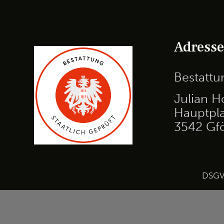
Adress
Bestatt
Julian H
Hauptpla
3542 Gf
DSG