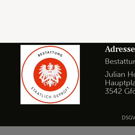
Adress
Bestatt
Julian H
Hauptpla
3542 Gf
DSG