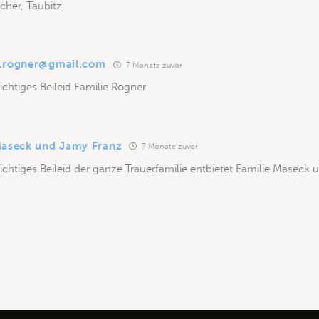
cher, Taubitz
.rogner@gmail.com
7 Monate zuvor
ichtiges Beileid Familie Rogner
Maseck und Jamy Franz
7 Monate zuvor
ichtiges Beileid der ganze Trauerfamilie entbietet Familie Maseck