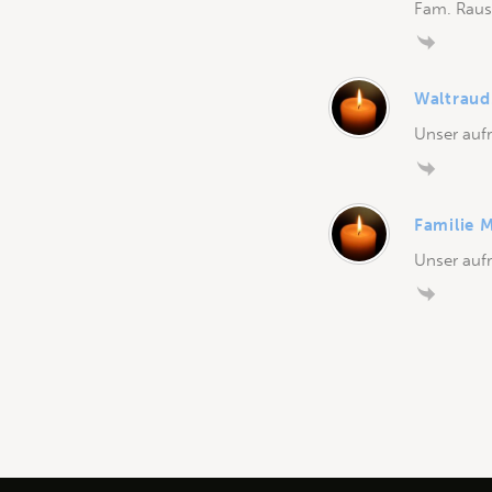
Fam. Raus
Waltraud
Unser aufr
Familie 
Unser aufr