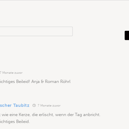
N
a
m
e
*
7 Monate zuvor
ichtiges Beileid! Anja & Roman Röhrl
scher Taubitz
7 Monate zuvor
t wie eine Kerze, die erlischt, wenn der Tag anbricht.
ichtiges Beileid.