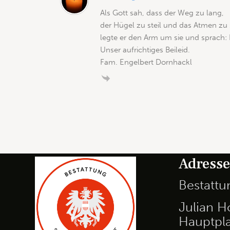
Als Gott sah, dass der Weg zu lang,
der Hügel zu steil und das Atmen zu
legte er den Arm um sie und sprach
Unser aufrichtiges Beileid.
Fam. Engelbert Dornhackl
Adress
Bestatt
Julian H
Hauptpla