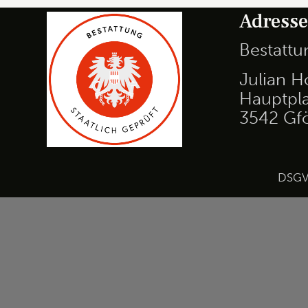
Adress
Bestatt
Julian H
Hauptpla
3542 Gf
DSG