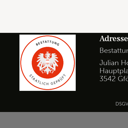
Adress
Bestatt
Julian H
Hauptpla
3542 Gf
DSG