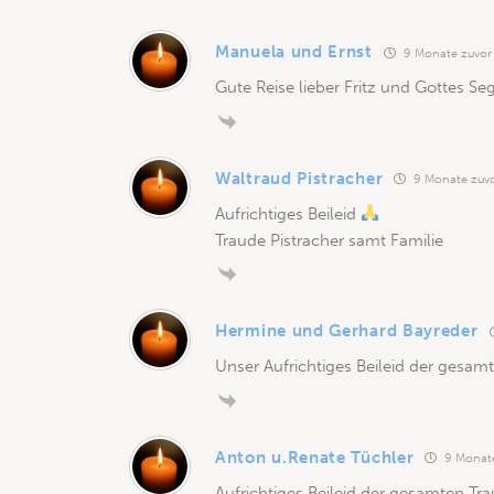
Manuela und Ernst
9 Monate zuvor
Gute Reise lieber Fritz und Gottes Se
Waltraud Pistracher
9 Monate zuv
Aufrichtiges Beileid
Traude Pistracher samt Familie
Hermine und Gerhard Bayreder
Unser Aufrichtiges Beileid der gesamt
Anton u.Renate Tüchler
9 Monate
Aufrichtiges Beileid der gesamten Tra