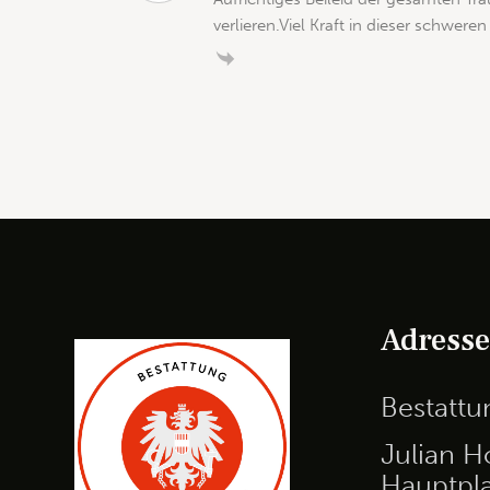
verlieren.Viel Kraft in dieser schweren 
Adress
Bestatt
Julian H
Hauptpla