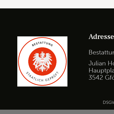
Adress
Bestatt
Julian H
Hauptpla
3542 Gf
DSG