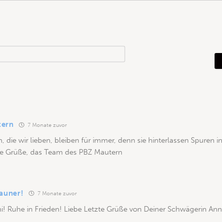
N
a
m
e
*
tern
7 Monate zuvor
 die wir lieben, bleiben für immer, denn sie hinterlassen Spuren i
zte Grüße, das Team des PBZ Mautern
launer!
7 Monate zuvor
i! Ruhe in Frieden! Liebe Letzte Grüße von Deiner Schwägerin Ann