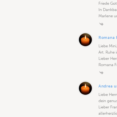
Friede Go
In Dankbar
Marlene u
Romana F
Liebe Mini
Art. Ruhe 
Lieber Her
Romana Fr
Andrea u
Liebe Herm
dein genu
Lieber Fra
allerherzl