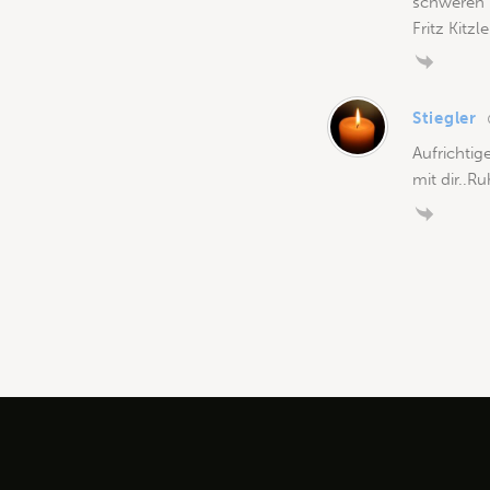
schweren 
Fritz Kitzl
Stiegler
Aufrichtig
mit dir..Ru