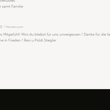
Verlustes.
er samt Familie
7 Monate zuvor
es Mitgefühl! Mini du bleibst für uns unvergessen ! Danke für die
he in Frieden ! Resi u.Poldi Stiegler