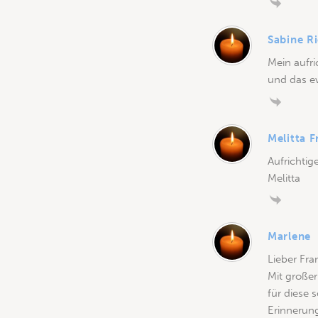
Sabine Ri
Mein aufri
und das ew
Melitta 
Aufrichtig
Melitta
Marlene
Lieber Fran
Mit großer
für diese 
Erinnerung