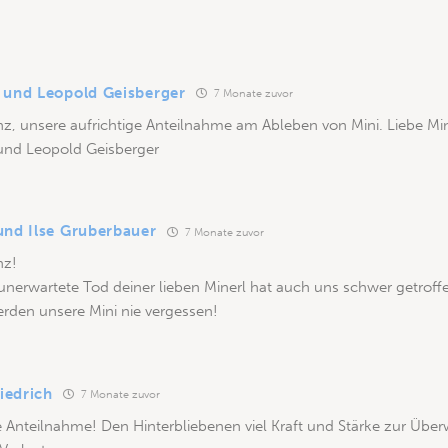
 und Leopold Geisberger
7 Monate zuvor
nz, unsere aufrichtige Anteilnahme am Ableben von Mini. Liebe Mini
und Leopold Geisberger
und Ilse Gruberbauer
7 Monate zuvor
nz!
 unerwartete Tod deiner lieben Minerl hat auch uns schwer getroffen
rden unsere Mini nie vergessen!
riedrich
7 Monate zuvor
e Anteilnahme! Den Hinterbliebenen viel Kraft und Stärke zur Übe