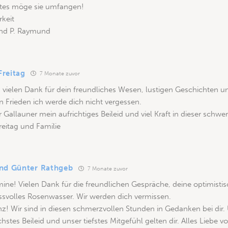
ttes möge sie umfangen!
keit
nd P. Raymund
reitag
7 Monate zuvor
, vielen Dank für dein freundliches Wesen, lustigen Geschichten u
in Frieden ich werde dich nicht vergessen.
r Gallauner mein aufrichtiges Beileid und viel Kraft in dieser schwer
eitag und Familie
nd Günter Rathgeb
7 Monate zuvor
ine! Vielen Dank für die freundlichen Gespräche, deine optimisti
ssvolles Rosenwasser. Wir werden dich vermissen.
nz! Wir sind in diesen schmerzvollen Stunden in Gedanken bei dir.
ichstes Beileid und unser tiefstes Mitgefühl gelten dir. Alles Liebe