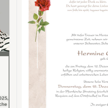
025,
rche