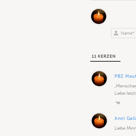
11
KERZEN
PBZ Mau
„Menschen,
Liebe let
Anni Gal
Liebe Minn