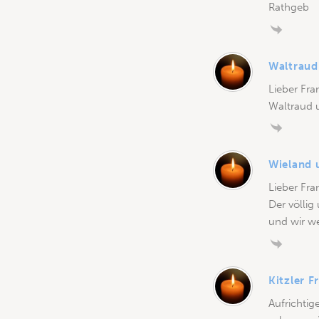
Rathgeb
Waltraud
Lieber Fra
Waltraud 
Wieland 
Lieber Fra
Der völlig
und wir we
Kitzler F
Aufrichtig