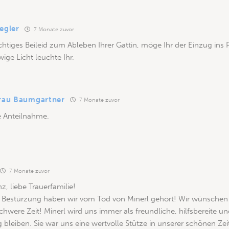
egler
7 Monate zuvor
chtiges Beileid zum Ableben Ihrer Gattin, möge Ihr der Einzug ins 
ige Licht leuchte Ihr.
Frau Baumgartner
7 Monate zuvor
e Anteilnahme.
7 Monate zuvor
z, liebe Trauerfamilie!
 Bestürzung haben wir vom Tod von Minerl gehört! Wir wünschen e
schwere Zeit! Minerl wird uns immer als freundliche, hilfsbereite un
 bleiben. Sie war uns eine wertvolle Stütze in unserer schönen Zeit