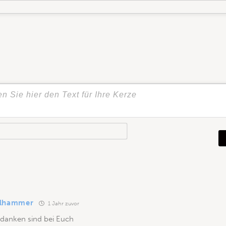
N
a
m
e
*
alhammer
1 Jahr zuvor
danken sind bei Euch