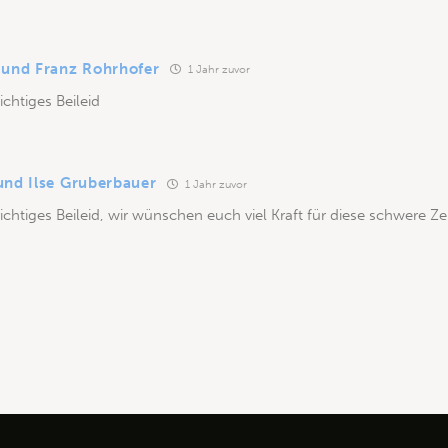
 und Franz Rohrhofer
1 Jahr zuvor
ichtiges Beileid
und Ilse Gruberbauer
1 Jahr zuvor
ichtiges Beileid, wir wünschen euch viel Kraft für diese schwere Zei