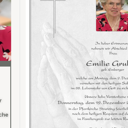
r
rche