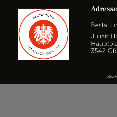
Adress
Bestatt
Julian H
Hauptpla
3542 Gf
DSG