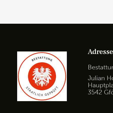
Adress
Bestatt
Julian H
Hauptpla
3542 Gf