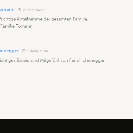
Tomann
2 Jahre zuvor
richtige Anteilnahme der gesamten Familie.
t Familie Tomann
henegger
2 Jahre zuvor
richtiges Beileid und Mitgefühl von Fam.Hohenegger