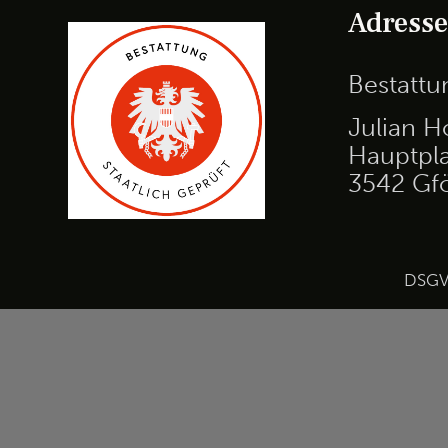
Adress
Bestatt
Julian H
Hauptpla
3542 Gf
DSG