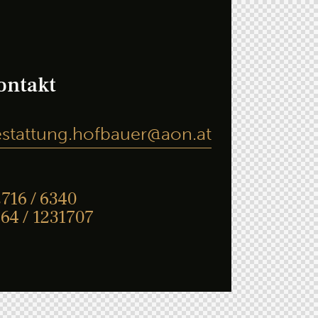
ontakt
stattung.hofbauer@aon.at
716 / 6340
64 / 1231707