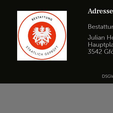
Adress
Bestatt
Julian H
Hauptpla
3542 Gf
DSG