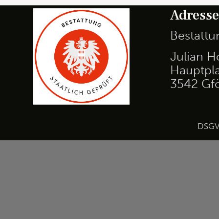
Adress
Bestatt
Julian H
Hauptpla
3542 Gf
DSG