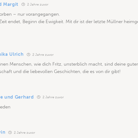
d Margit
2 Jahre zuvor
torben – nur vorangegangen.
eit endet, Beginn die Ewigkeit. Mit dir ist der letzte Müllner heim
ika Ulrich
2 Jahre zuvor
nen Menschen, wie dich Fritz, unsterblich macht, sind deine gute
tschaft und die liebevollen Geschichten, die es von dir gibt!
e und Gerhard
2 Jahre zuvor
ieden
win
2 Jahre zuvor