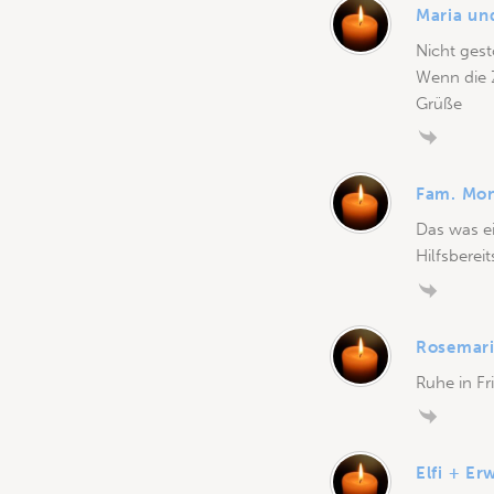
Maria un
Nicht ges
Wenn die Z
Grüße
Fam. Mon
Das was ei
Hilfsberei
Rosemari
Ruhe in Fr
Elfi + Er