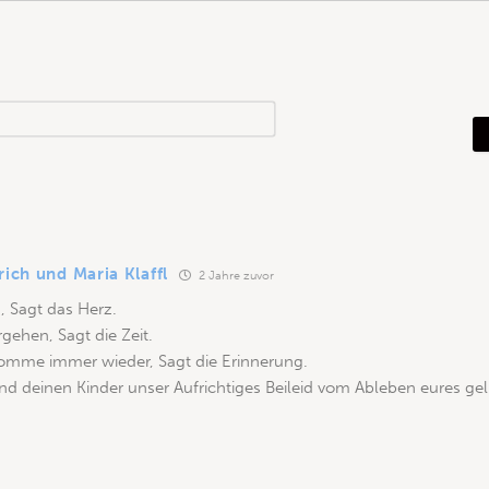
N
a
m
e
*
rich und Maria Klaffl
2 Jahre zuvor
, Sagt das Herz.
rgehen, Sagt die Zeit.
komme immer wieder, Sagt die Erinnerung.
und deinen Kinder unser Aufrichtiges Beileid vom Ableben eures ge