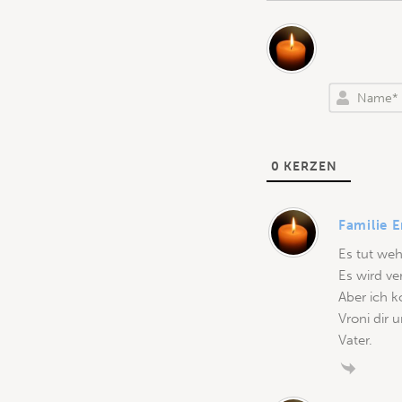
0
KERZEN
Familie E
Es tut weh
Es wird ve
Aber ich 
Vroni dir 
Vater.