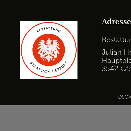
Adress
Bestatt
Julian H
Hauptpla
3542 Gf
DSG