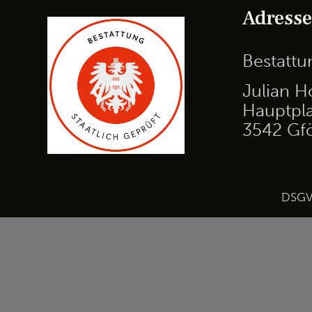
Adress
Bestatt
Julian H
Hauptpla
3542 Gf
DSG