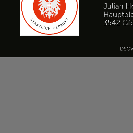
Julian H
Hauptpla
3542 Gf
DSG