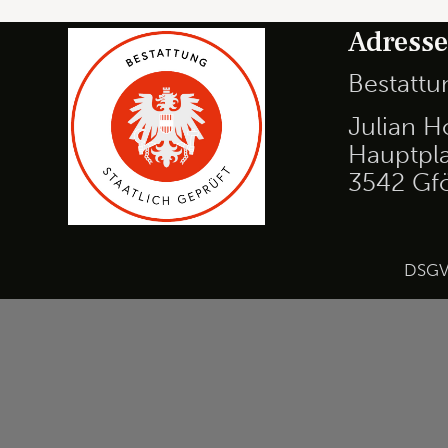
Adress
Bestatt
Julian H
Hauptpla
3542 Gf
DSG