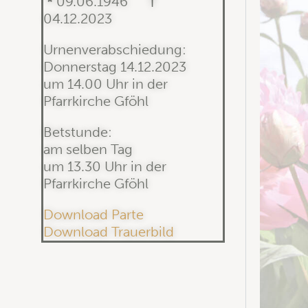
*
09.06.1946
†
04.12.2023
Urnenverabschiedung:
Donnerstag 14.12.2023
um 14.00 Uhr in der
Pfarrkirche Gföhl
Betstunde:
am selben Tag
um 13.30 Uhr in der
Pfarrkirche Gföhl
Download Parte
Download Trauerbild