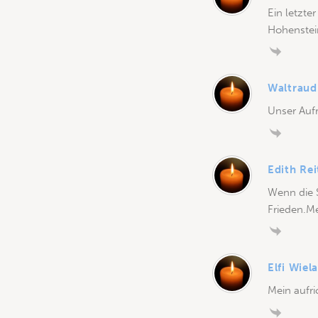
Ein letzte
Hohenstei
Waltraud
Unser Aufr
Edith Rei
Wenn die 
Frieden.Me
Elfi Wiel
Mein aufri