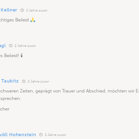
 Kellner
2 Jahre zuvor
chtiges Beileid
agl
2 Jahre zuvor
s Beileid! 🕯
 Taubitz
2 Jahre zuvor
schweren Zeiten, geprägt von Trauer und Abschied, möchten wir E
ssprechen.
cher
öll Hohenstein
2 Jahre zuvor