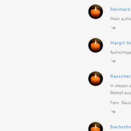
Reinhard
Mein aufri
Margit N
Aufrichtige
Rauscher
In diesen 
Beileid au
Fam. Raus
Bachschw