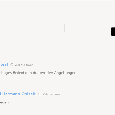
N
a
m
e
*
össl
2 Jahre zuvor
chtiges Beileid den drauernden Angehörigen.
d Hermann Öhlzelt
2 Jahre zuvor
ieden