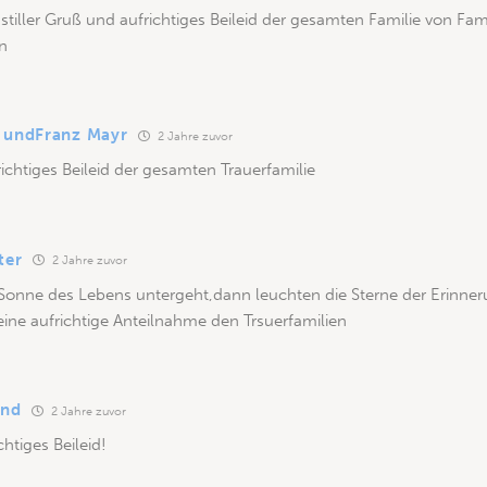
r stiller Gruß und aufrichtiges Beileid der gesamten Familie von Fa
n
 undFranz Mayr
2 Jahre zuvor
ichtiges Beileid der gesamten Trauerfamilie
ter
2 Jahre zuvor
Sonne des Lebens untergeht,dann leuchten die Sterne der Erinne
ine aufrichtige Anteilnahme den Trsuerfamilien
and
2 Jahre zuvor
chtiges Beileid!