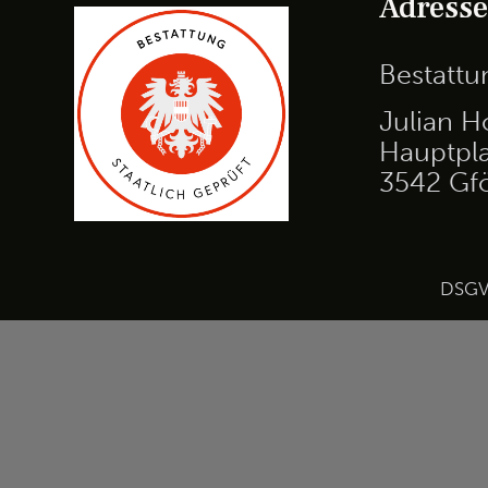
Adress
Bestatt
Julian H
Hauptpla
3542 Gf
DSG