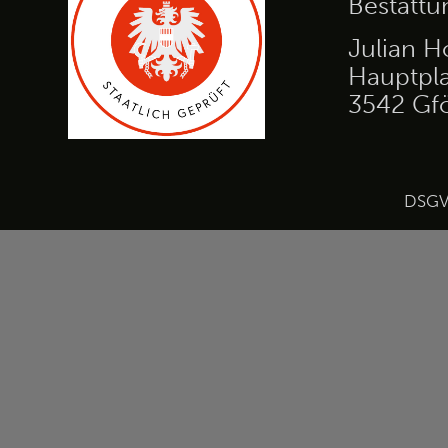
Bestatt
Julian H
Hauptpla
3542 Gf
DSG