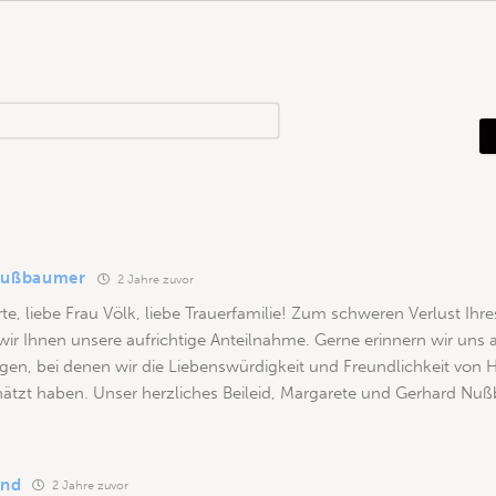
N
a
m
e
*
Nußbaumer
2 Jahre zuvor
te, liebe Frau Völk, liebe Trauerfamilie! Zum schweren Verlust Ihre
wir Ihnen unsere aufrichtige Anteilnahme. Gerne erinnern wir uns 
en, bei denen wir die Liebenswürdigkeit und Freundlichkeit von
hätzt haben. Unser herzliches Beileid, Margarete und Gerhard Nu
and
2 Jahre zuvor