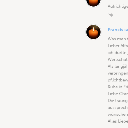
Aufrichtige
Franzisk
Was man ti
Lieber Alfr
ich durfte
Wertschät
Als langjä
verbringen
pflichtbe
Ruhe in Fr
Liebe Chris
Die trauri
aussprech
wünschen e
Alles Lie