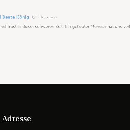
d Beate König
2 Jahre zuvor
 und Trost in dieser schweren Zeit. Ein geliebter Mensch hat uns ver
Adresse