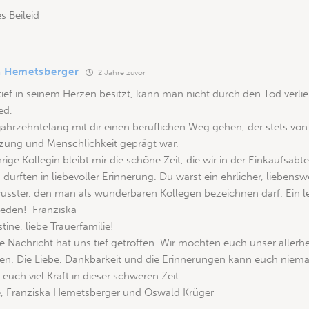
s Beileid
a Hemetsberger
2 Jahre zuvor
ef in seinem Herzen besitzt, kann man nicht durch den Tod verlie
ed,
 jahrzehntelang mit dir einen beruflichen Weg gehen, der stets von 
zung und Menschlichkeit geprägt war.
hrige Kollegin bleibt mir die schöne Zeit, die wir in der Einkaufsabte
 durften in liebevoller Erinnerung. Du warst ein ehrlicher, liebensw
wusster, den man als wunderbaren Kollegen bezeichnen darf. Ein 
ieden! Franziska
tine, liebe Trauerfamilie!
ge Nachricht hat uns tief getroffen. Wir möchten euch unser allerhe
en. Die Liebe, Dankbarkeit und die Erinnerungen kann euch nie
uch viel Kraft in dieser schweren Zeit.
be, Franziska Hemetsberger und Oswald Krüger