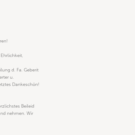
ren!
Ehrlichkeit,
ilung d. Fa. Geberit
erter u.
letztes Dankeschön!
rzlichstes Beileid
mand nehmen. Wir