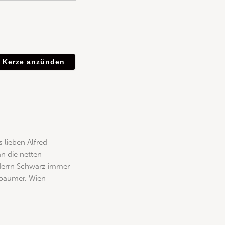
s lieben Alfred
an die netten
 Herrn Schwarz immer
ßbaumer, Wien