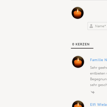
0
KERZEN
Familie 
Sehr geehr
entbieten 
Begegnung
sehr gesc
Elfi Wiel