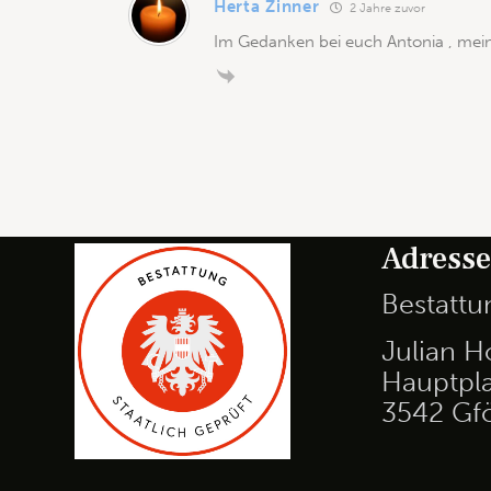
Herta Zinner
2 Jahre zuvor
Im Gedanken bei euch Antonia , mein
Adress
Bestatt
Julian H
Hauptpla
3542 Gf