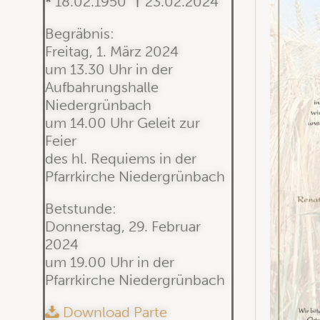
*
18.02.1950
†
23.02.2024
Begräbnis:
Freitag, 1. März 2024
um 13.30 Uhr in der
Aufbahrungshalle
Niedergrünbach
um 14.00 Uhr Geleit zur
Feier
des hl. Requiems in der
Pfarrkirche Niedergrünbach
Betstunde:
Donnerstag, 29. Februar
2024
um 19.00 Uhr in der
Pfarrkirche Niedergrünbach
Download Parte