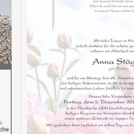
,
rche