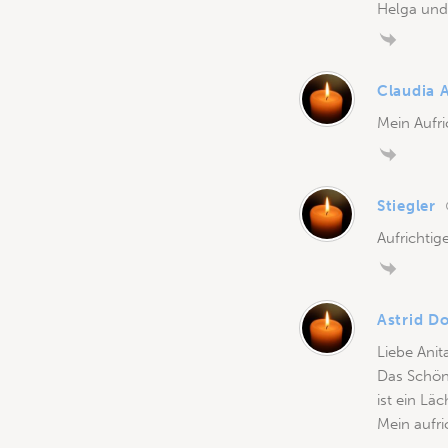
Helga und
Claudia 
Mein Aufri
Stiegler
Aufrichtig
Astrid D
Liebe Anita
Das Schön
ist ein Lä
Mein aufric