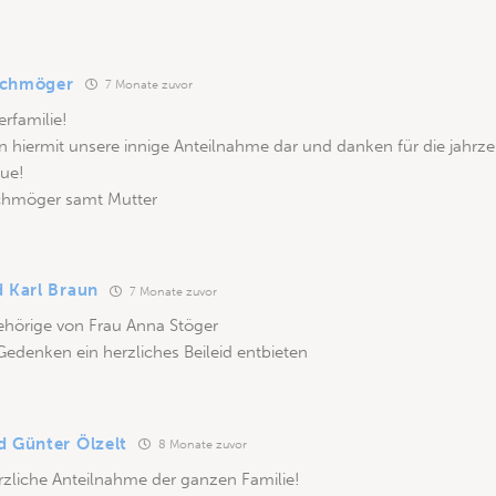
Schmöger
7 Monate zuvor
erfamilie!
n hiermit unsere innige Anteilnahme dar und danken für die jahrz
ue!
hmöger samt Mutter
d Karl Braun
7 Monate zuvor
ehörige von Frau Anna Stöger
 Gedenken ein herzliches Beileid entbieten
d Günter Ölzelt
8 Monate zuvor
rzliche Anteilnahme der ganzen Familie!