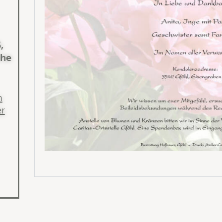
,
che
n
r