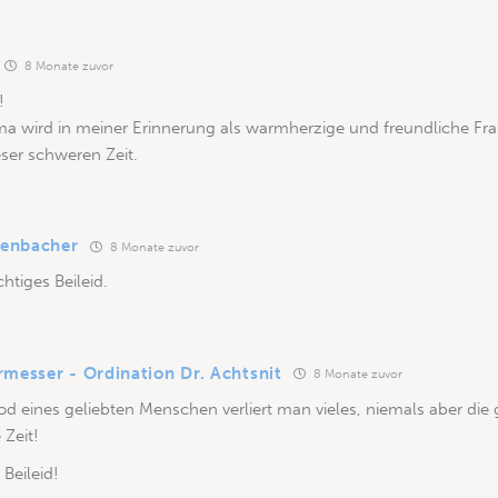
8 Monate zuvor
!
 wird in meiner Erinnerung als warmherzige und freundliche Frau
ieser schweren Zeit.
fenbacher
8 Monate zuvor
chtiges Beileid.
rmesser - Ordination Dr. Achtsnit
8 Monate zuvor
d eines geliebten Menschen verliert man vieles, niemals aber di
 Zeit!
 Beileid!