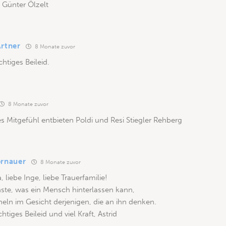
 Günter Ölzelt
Artner
8 Monate zuvor
chtiges Beileid.
8 Monate zuvor
es Mitgefühl entbieten Poldi und Resi Stiegler Rehberg
ornauer
8 Monate zuvor
, liebe Inge, liebe Trauerfamilie!
ste, was ein Mensch hinterlassen kann,
cheln im Gesicht derjenigen, die an ihn denken.
htiges Beileid und viel Kraft, Astrid