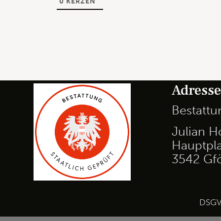
0
KERZEN
Adress
Bestatt
Julian H
Hauptpla
3542 Gf
DSG