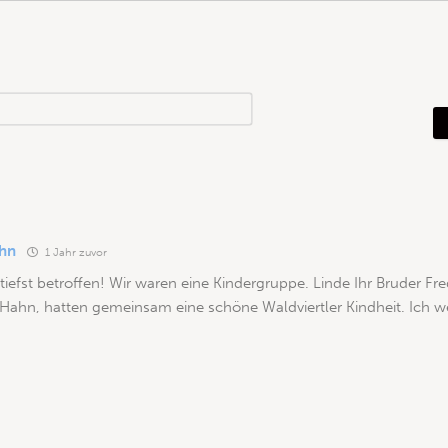
N
a
m
e
*
hn
1 Jahr zuvor
 tiefst betroffen! Wir waren eine Kindergruppe. Linde Ihr Bruder Fr
 Hahn, hatten gemeinsam eine schöne Waldviertler Kindheit. Ich we