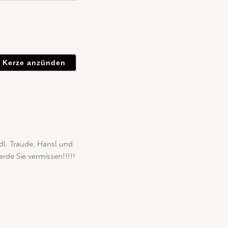
edl, Traude, Hansl und
rde Sie vermissen!!!!!