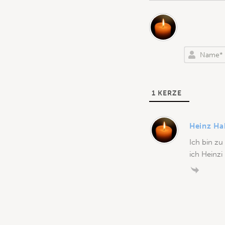
1
KERZE
Heinz Ha
Ich bin zu
ich Heinzi