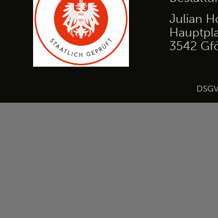
Julian H
Hauptpla
3542 Gf
DSG