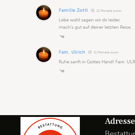
Familie Zottl
11 Monate zuvor
Lebe wohl sagen wir dir leider,
mach’s gut auf deiner letzten Reise.
Fam. Ulrich
11 Monate zuvor
Ruhe sanft in Gottes Hand! Fam. UL
Adress
Bestatt