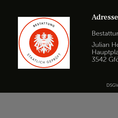
Adress
Bestatt
Julian H
Hauptpla
3542 Gf
DSG