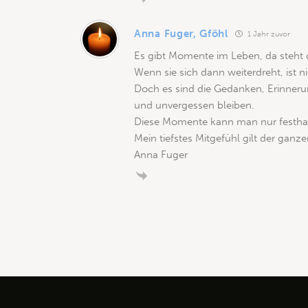
Anna Fuger, Gföhl
1 Jahr zuvor
Es gibt Momente im Leben, da steht di
Wenn sie sich dann weiterdreht, ist n
Doch es sind die Gedanken, Erinneru
und unvergessen bleiben.
Diese Momente kann man nur festha
Mein tiefstes Mitgefühl gilt der ganze
Anna Fuger