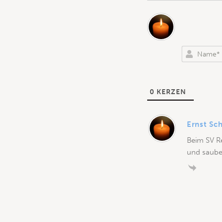
0
KERZEN
Ernst Sc
Beim SV Re
und saube