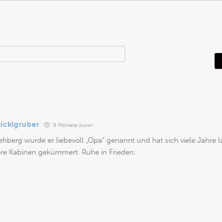
N
a
m
e
*
hicklgruber
9 Monate zuvor
hberg wurde er liebevoll „Opa“ genannt und hat sich viele Jahre
re Kabinen gekümmert. Ruhe in Frieden.