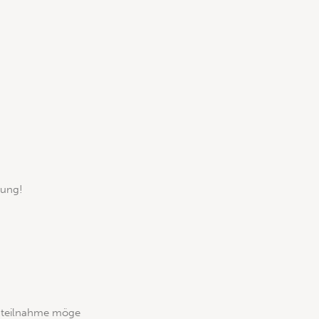
rung!
Anteilnahme möge