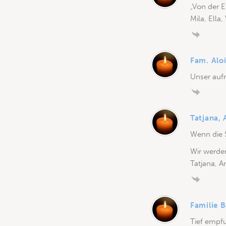
„Von der 
Mila, Ella,
Fam. Aloi
Unser aufr
Tatjana, 
Wenn die 
Wir werde
Tatjana, A
Familie 
Tief empf