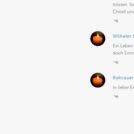
trösten. I
Christl un
Wilhelm 
Ein Leben
doch Erinn
Rohrauer 
In lieber 