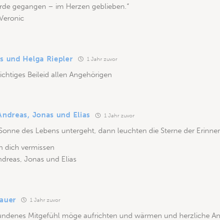
Erde gegangen – im Herzen geblieben.“
 Veronic
s und Helga Riepler
1 Jahr zuvor
ichtiges Beileid allen Angehörigen
Andreas, Jonas und Elias
1 Jahr zuvor
Sonne des Lebens untergeht, dann leuchten die Sterne der Erinne
n dich vermissen
ndreas, Jonas und Elias
Bauer
1 Jahr zuvor
undenes Mitgefühl möge aufrichten und wärmen und herzliche 