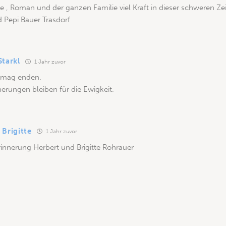
lse , Roman und der ganzen Familie viel Kraft in dieser schweren Zei
d Pepi Bauer Trasdorf
Starkl
1 Jahr zuvor
 mag enden.
erungen bleiben für die Ewigkeit.
Brigitte
1 Jahr zuvor
Erinnerung Herbert und Brigitte Rohrauer