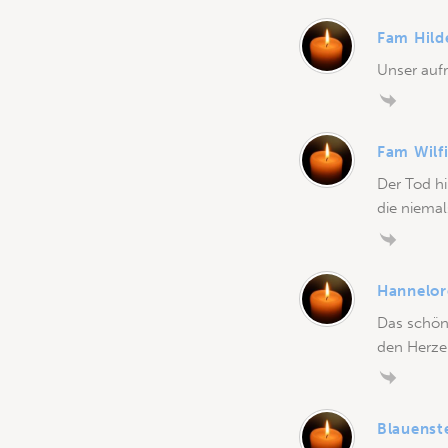
Fam Hild
Unser aufr
Fam Wilf
Der Tod hi
die niema
Hannelor
Das schön
den Herze
Blauenst