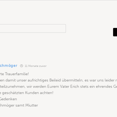
N
a
m
e
*
Schmöger
11 Monate zuvor
te Trauerfamilie!
n damit unser aufrichtiges Beileid übermitteln, es war uns leider
 teilzunehmen, wir werden Eurem Vater Erich stets ein ehrendes
le geschätzten Kunden achten!
m Gedenken
hmöger samt Miutter