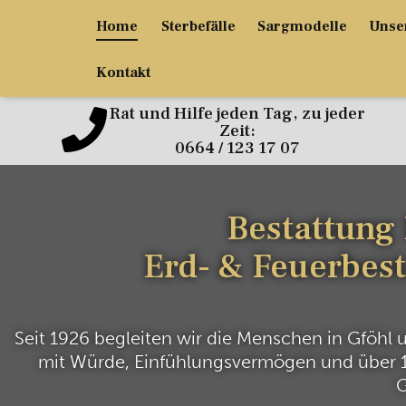
Home
Sterbefälle
Sargmodelle
Unse
Kontakt
Rat und Hilfe jeden Tag, zu jeder
Zeit:
0664 / 123 17 07
Bestattung 
Erd- & Feuerbest
Seit 1926 begleiten wir die Menschen in Gföhl
mit Würde, Einfühlungsvermögen und über 100
G