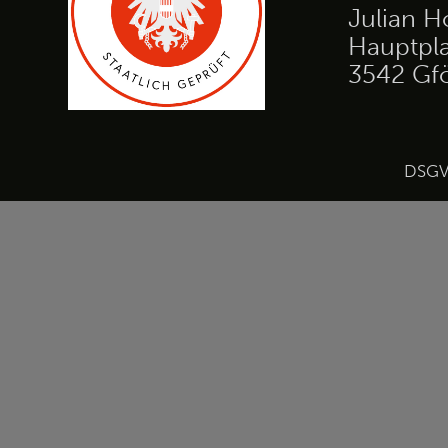
Julian H
Hauptpla
3542 Gf
DSG