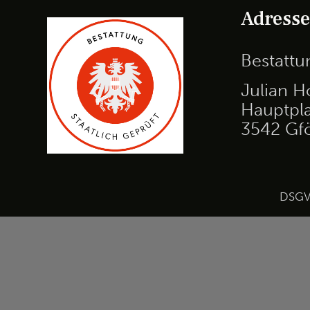
Adress
Bestatt
Julian H
Hauptpla
3542 Gf
DSG