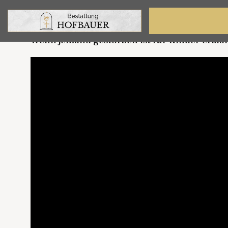
Erklärvideos für Kinder:
Wenn jemand gestorben ist für Kinder erklär