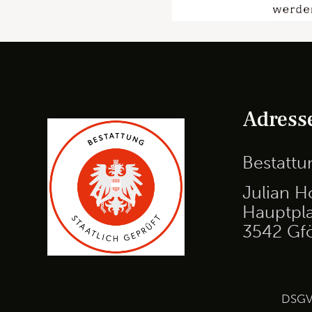
Adress
Bestatt
Julian H
Hauptpla
3542 Gf
DSG