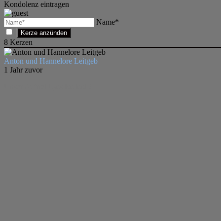
Kondolenz eintragen
Name*
8
Kerzen
Anton und Hannelore Leitgeb
1 Jahr zuvor
Unser Aufrichtiges Beileid !