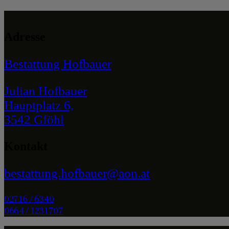
Adresse
Bestattung Hofbauer
Julian Hofbauer
Hauptplatz 6,
3542 Gföhl
Kontakt
bestattung.hofbauer@aon.at
02716 / 6340
0664 / 1231707