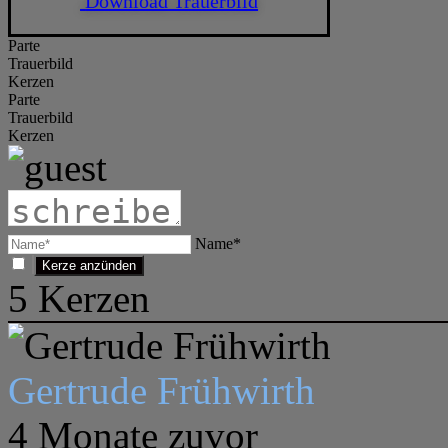
Download Trauerbild
Parte
Trauerbild
Kerzen
Parte
Trauerbild
Kerzen
Name*
5
Kerzen
Gertrude Frühwirth
4 Monate zuvor