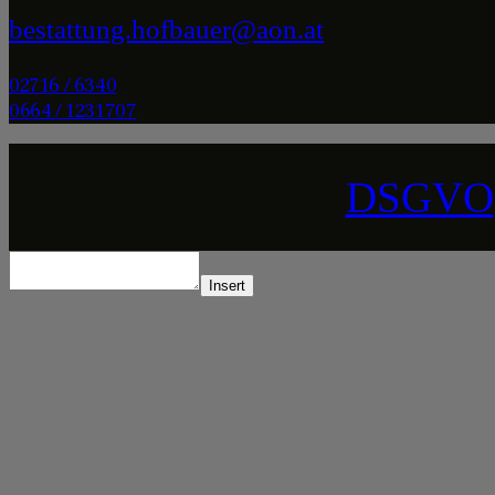
bestattung.hofbauer@aon.at
02716 / 6340
0664 / 1231707
DSGVO
Insert