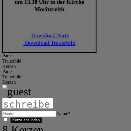
um 13.30 Uhr in der Kirche
Moritzreith
Download Parte
Download Trauerbild
Parte
Trauerbild
Kerzen
Parte
Trauerbild
Kerzen
Name*
8
Kerzen