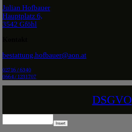
Julian Hofbauer
Hauptplatz 6,
3542 Gföhl
Kontakt
bestattung.hofbauer@aon.at
02716 / 6340
0664 / 1231707
DSGVO
Insert