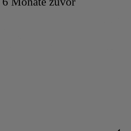
6 Monate zuvor
Lieber Franz es tut uns so l
fliegst.
Werden dich nie vergessen .
die Familie