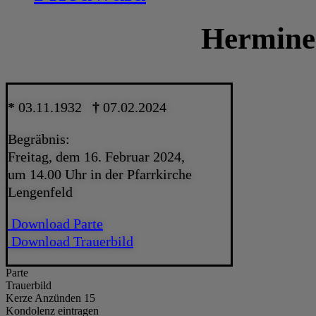
Hermine
*
03.11.1932
†
07.02.2024
Begräbnis:
Freitag, dem 16. Februar 2024,
um 14.00 Uhr in der Pfarrkirche
Lengenfeld
Download Parte
Download Trauerbild
Parte
Trauerbild
Kerze Anzünden 15
Kondolenz eintragen