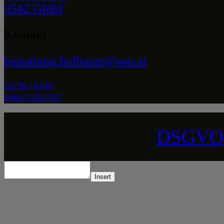
3542 Gföhl
Kontakt
bestattung.hofbauer@aon.at
02716 / 6340
0664 / 1231707
DSGVO
Insert