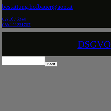
bestattung.hofbauer@aon.at
02716 / 6340
0664 / 1231707
DSGVO
Insert