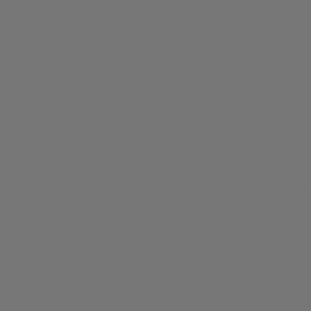
 wo auch meine Eltern erst kürzlich angekommen sind. Sie sind dort obe