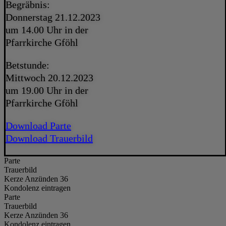
Begräbnis:
Donnerstag 21.12.2023
um 14.00 Uhr in der
Pfarrkirche Gföhl
Betstunde:
Mittwoch 20.12.2023
um 19.00 Uhr in der
Pfarrkirche Gföhl
Download Parte
Download Trauerbild
Parte
Trauerbild
Kerze Anzünden 36
Kondolenz eintragen
Parte
Trauerbild
Kerze Anzünden 36
Kondolenz eintragen