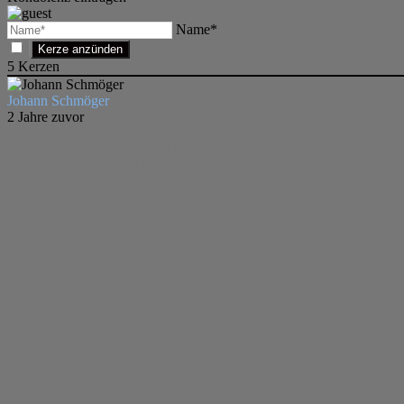
Name*
5
Kerzen
Johann Schmöger
2 Jahre zuvor
Wir übermitteln unser aufrichtiges Beileid!
Johann Schmöger samt Mutter