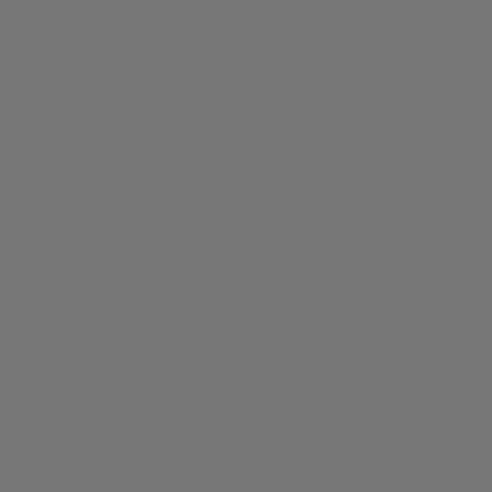
n gut aufgehoben. Mögen sie alle in Frieden ruhen!