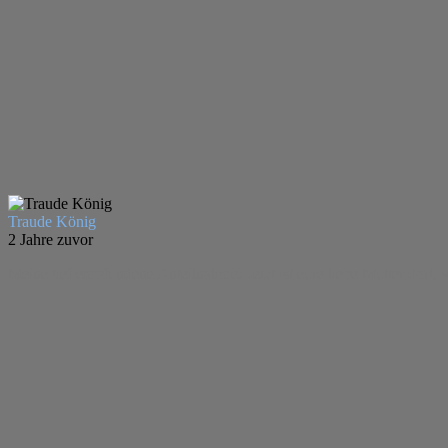
Traude König
2 Jahre zuvor
Meine tief empfundene Anteilnahme! Jetzt ist eure liebe Mutter dort,