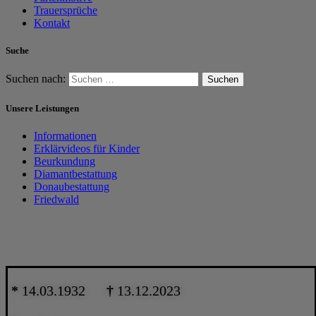
Trauersprüche
Kontakt
Suche
Suchen nach:
Unsere Leistungen
Informationen
Erklärvideos für Kinder
Beurkundung
Diamantbestattung
Donaubestattung
Friedwald
*
14.03.1932
†
13.12.2023