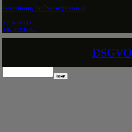
bestattung.hofbauer@aon.at
02716 / 6340
0664 / 1231707
DSGVO
Insert