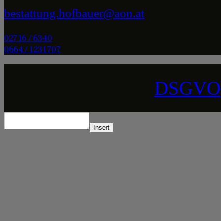
bestattung.hofbauer@aon.at
02716 / 6340
0664 / 1231707
DSGVO
Insert