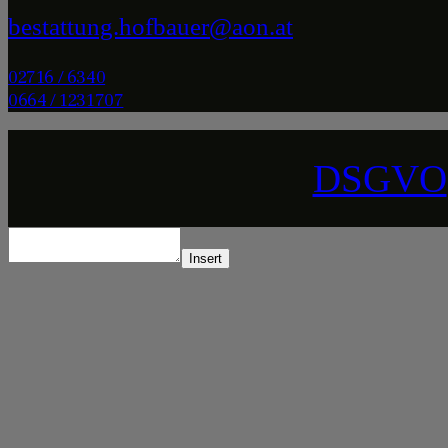
bestattung.hofbauer@aon.at
02716 / 6340
0664 / 1231707
DSGVO
Insert