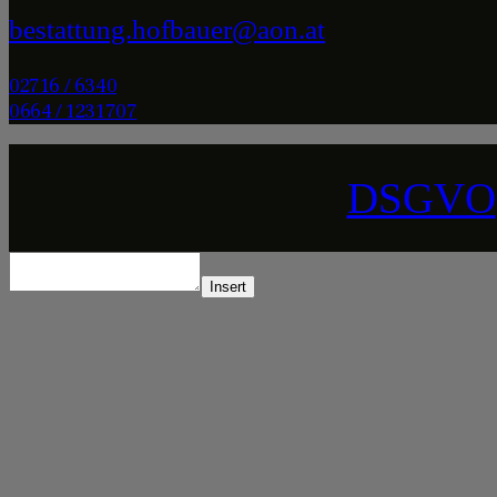
bestattung.hofbauer@aon.at
02716 / 6340
0664 / 1231707
DSGVO
Insert